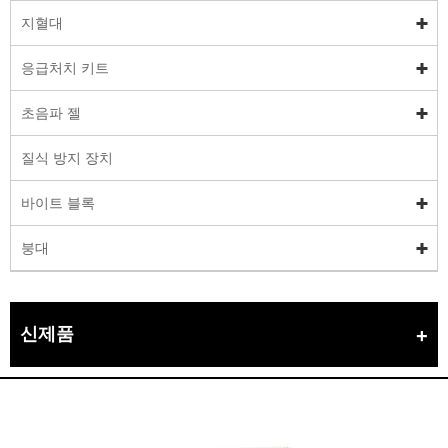
지혈대
응급처치 키트
초음파 젤
질식 방지 장치
바이트 블록
붕대
신제품