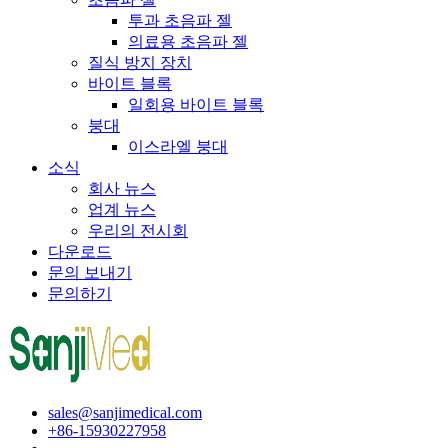
투과 초음파 젤
의료용 초음파 젤
질식 방지 장치
바이트 블록
일회용 바이트 블록
붕대
이스라엘 붕대
소식
회사 뉴스
업계 뉴스
우리의 전시회
다운로드
문의 보내기
문의하기
sales@sanjimedical.com
+86-15930227958