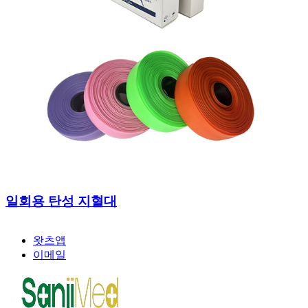
일회용 탄성 지혈대
왓츠앱
이메일