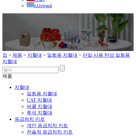
ελληνικά
집
>
제품
>
지혈대
>
일회용 지혈대
>
단일 사용 탄성 일회용
지혈대
제품
지혈대
일회용 지혈대
CAT 지혈대
버클 지혈대
투석 지혈대
응급처치 키트
개인 응급처치 키트
전술적 응급처치 키트