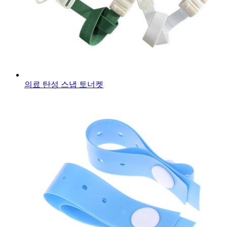
의료 탄성 스냅 토너켓